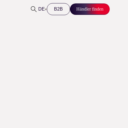
DE
B2B
Händler finden
▾