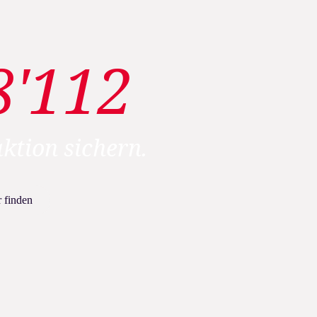
8'112
ktion sichern.
 finden