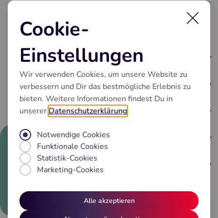
Cookie-
Einstellungen
Kaffeeautomaten
Wir verwenden Cookies, um unsere Website zu
Unsere Serien
Zubehör
verbessern und Dir das bestmögliche Erlebnis zu
Modelle vergleichen
bieten. Weitere Informationen findest Du in
Zubehör
Marke
unserer
Datenschutzerklärung
.
Pflege
x
Philosophie
Notwendige Cookies
NIVONA-Kaffeebohnen
Service
"Guten Tag! Wie kann ich bei
Funktionale Cookies
NIVONA-Standards
technischen Fragen mit Ihrem
Statistik-Cookies
Kaffeevollautomaten helfen?
Serviceversprechen
Die NIVONA-Historie
FAQ
Marketing-Cookies
Kontakt
Fachhandelsmarke
Hello! How can I assist you with
Allgemeine Fragen
Reparaturanmeldung
technical questions about your
Nachhaltigkeit
Alle akzeptieren
Fehlerbehebung
coffee machine?"
Kostenpauschalen
Jobs
Reinigung