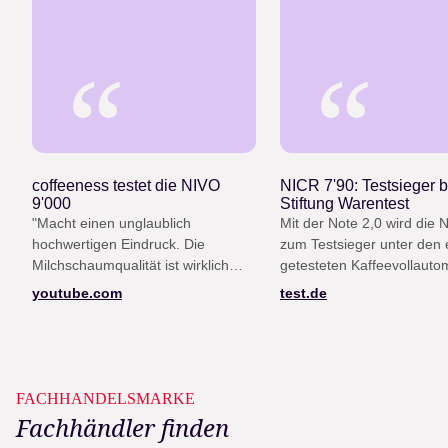
“
“
coffeeness testet die NIVO
NICR 7'90: Testsieger b
9'000
Stiftung Warentest
"Macht einen unglaublich
Mit der Note 2,0 wird die 
hochwertigen Eindruck. Die
zum Testsieger unter den e
Milchschaumqualität ist wirklich
getesteten Kaffeevollauto
gut, die Lautstärke ist niedrig, das
(Heft 12/25)
youtube.com
test.de
Design ist top."
FACHHANDELSMARKE
Fachhändler finden