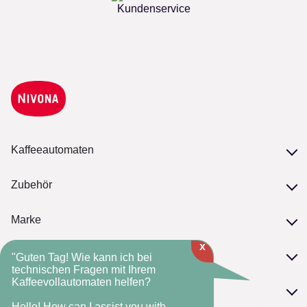
Kundenservice
Kaffeeautomaten
Unsere Serien
Zubehör
Modelle vergleichen
Zubehör
Marke
Pflege
x
Philosophie
NIVONA-Kaffeebohnen
Service
"Guten Tag! Wie kann ich bei
NIVONA-Standards
technischen Fragen mit Ihrem
Kaffeevollautomaten helfen?
Serviceversprechen
Die NIVONA-Historie
FAQ
Kontakt
Fachhandelsmarke
Hello! How can I assist you with