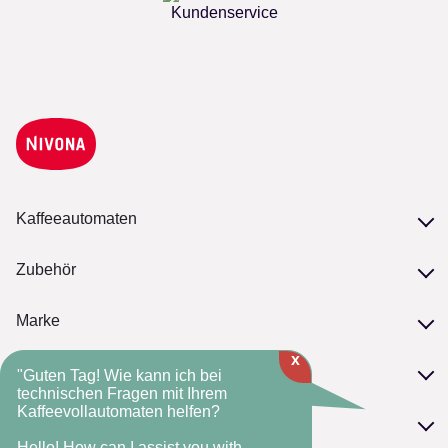
Kundenservice
Kaffeeautomaten
Unsere Serien
Zubehör
Modelle vergleichen
Zubehör
Marke
Pflege
x
Philosophie
NIVONA-Kaffeebohnen
Service
"Guten Tag! Wie kann ich bei
NIVONA-Standards
technischen Fragen mit Ihrem
Kaffeevollautomaten helfen?
Serviceversprechen
Die NIVONA-Historie
FAQ
Kontakt
Fachhandelsmarke
Hello! How can I assist you with