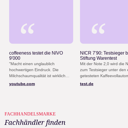
“
“
coffeeness testet die NIVO
NICR 7'90: Testsieger b
9'000
Stiftung Warentest
"Macht einen unglaublich
Mit der Note 2,0 wird die 
hochwertigen Eindruck. Die
zum Testsieger unter den e
Milchschaumqualität ist wirklich
getesteten Kaffeevollauto
gut, die Lautstärke ist niedrig, das
(Heft 12/25)
youtube.com
test.de
Design ist top."
FACHHANDELSMARKE
Fachhändler finden