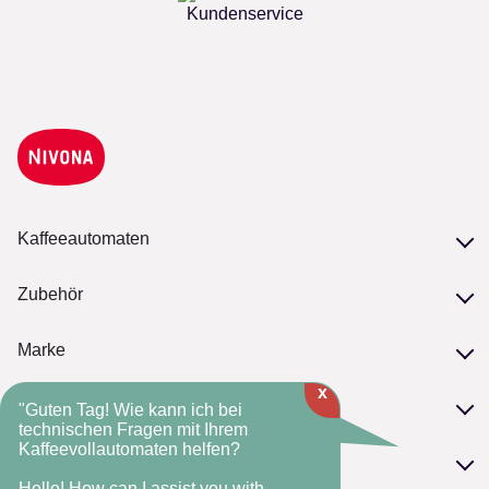
Kundenservice
Kaffeeautomaten
Unsere Serien
Zubehör
Modelle vergleichen
Zubehör
Marke
Pflege
x
Philosophie
NIVONA-Kaffeebohnen
Service
"Guten Tag! Wie kann ich bei
NIVONA-Standards
technischen Fragen mit Ihrem
Kaffeevollautomaten helfen?
Serviceversprechen
Die NIVONA-Historie
FAQ
Kontakt
Fachhandelsmarke
Hello! How can I assist you with