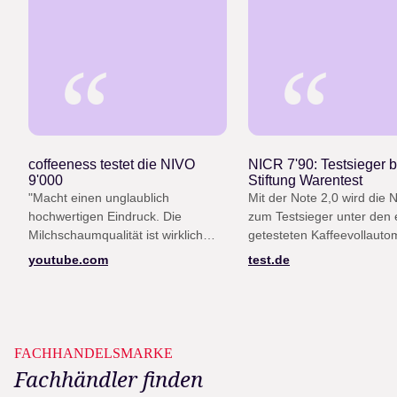
“
“
coffeeness testet die NIVO
NICR 7'90: Testsieger b
9'000
Stiftung Warentest
"Macht einen unglaublich
Mit der Note 2,0 wird die 
hochwertigen Eindruck. Die
zum Testsieger unter den e
Milchschaumqualität ist wirklich
getesteten Kaffeevollauto
gut, die Lautstärke ist niedrig, das
(Heft 12/25)
youtube.com
test.de
Design ist top."
FACHHANDELSMARKE
Fachhändler finden