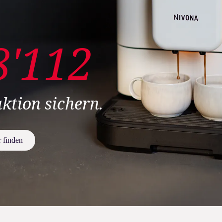
8'112
ktion sichern.
 finden