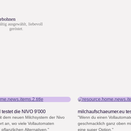
eebohnen
ltig ausgewählt, liebevoll
geröstet.
“
 testet die NIVO 9'000
milchaufschaeumer.eu tes
mit dem neuen Milchsystem der Nivo
"Wenn du einen Vollautomate
rt an, wo viele Vollautomaten
geschmacklich ganz oben mit
pflanzlichen Alternativen."
eine super Option."