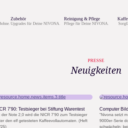
Zubehör
Reinigung & Pflege
Kaff
Bohne.
Upgrades für Deine NIVONA.
Pflege für Deine NIVONA.
Sorgfä
PRESSE
Neuigkeiten
“
“
CR 7'90: Testsieger bei Stiftung Warentest
Computer Bild
t der Note 2,0 wird die NICR 7'90 zum Testsieger
"Nivona setzt 
ter den elf getesteten Kaffeevollautomaten. (Heft
9000er-Serie do
/25)
schwächeln: bei 