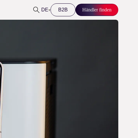
DE
B2B
Händler finden
▾