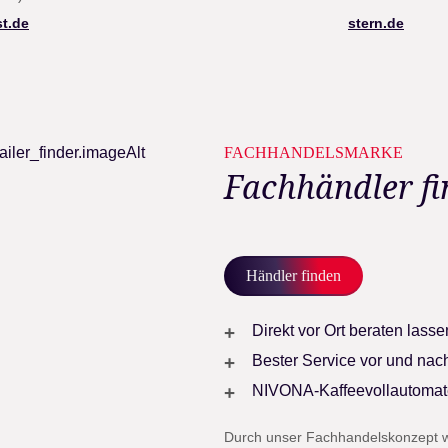
st.de
stern.de
FACHHANDELSMARKE
Fachhändler f
Händler finden
Direkt vor Ort beraten lass
Bester Service vor und na
NIVONA-Kaffeevollautomate
Durch unser Fachhandelskonzept w