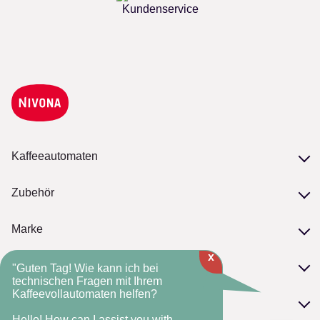
Kundenservice
Kaffeeautomaten
Unsere Serien
Zubehör
Modelle vergleichen
Zubehör
Marke
Pflege
x
Philosophie
NIVONA-Kaffeebohnen
Service
"Guten Tag! Wie kann ich bei
NIVONA-Standards
technischen Fragen mit Ihrem
Kaffeevollautomaten helfen?
Serviceversprechen
Die NIVONA-Historie
FAQ
Kontakt
Fachhandelsmarke
Hello! How can I assist you with