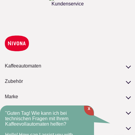
Kundenservice
Kaffeeautomaten
Unsere Serien
Zubehör
Modelle vergleichen
Zubehör
Marke
Pflege
x
Philosophie
NIVONA-Kaffeebohnen
Service
"Guten Tag! Wie kann ich bei
NIVONA-Standards
technischen Fragen mit Ihrem
Kaffeevollautomaten helfen?
Serviceversprechen
Die NIVONA-Historie
FAQ
Kontakt
Fachhandelsmarke
Hello! How can I assist you with