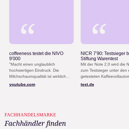
“
“
coffeeness testet die NIVO
NICR 7'90: Testsieger b
9'000
Stiftung Warentest
"Macht einen unglaublich
Mit der Note 2,0 wird die 
hochwertigen Eindruck. Die
zum Testsieger unter den e
Milchschaumqualität ist wirklich
getesteten Kaffeevollauto
gut, die Lautstärke ist niedrig, das
(Heft 12/25)
youtube.com
test.de
Design ist top."
FACHHANDELSMARKE
Fachhändler finden