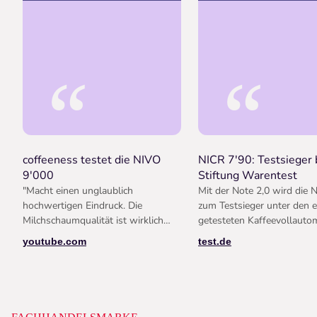
“
“
coffeeness testet die NIVO
NICR 7'90: Testsieger 
9'000
Stiftung Warentest
"Macht einen unglaublich
Mit der Note 2,0 wird die 
hochwertigen Eindruck. Die
zum Testsieger unter den e
Milchschaumqualität ist wirklich
getesteten Kaffeevollauto
gut, die Lautstärke ist niedrig, das
(Heft 12/25)
youtube.com
test.de
Design ist top."