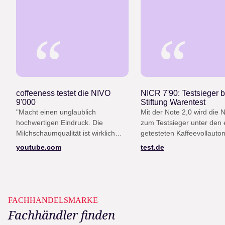
“
“
coffeeness testet die NIVO
NICR 7'90: Testsieger b
9'000
Stiftung Warentest
"Macht einen unglaublich
Mit der Note 2,0 wird die 
hochwertigen Eindruck. Die
zum Testsieger unter den e
Milchschaumqualität ist wirklich
getesteten Kaffeevollauto
gut, die Lautstärke ist niedrig, das
(Heft 12/25)
youtube.com
test.de
Design ist top."
FACHHANDELSMARKE
Fachhändler finden