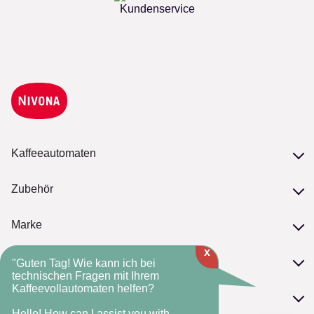
Kundenservice
Kaffeeautomaten
Unsere Serien
Zubehör
Modelle vergleichen
Zubehör
Marke
Pflege
x
Philosophie
NIVONA-Kaffeebohnen
Service
"Guten Tag! Wie kann ich bei
NIVONA-Standards
technischen Fragen mit Ihrem
Kaffeevollautomaten helfen?
Serviceversprechen
Die NIVONA-Historie
FAQ
Kontakt
Fachhandelsmarke
Hello! How can I assist you with