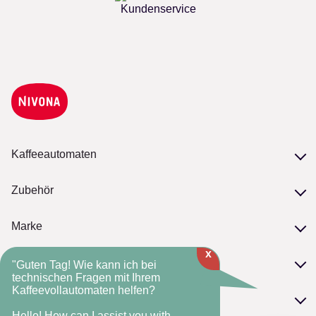
Kundenservice
Kaffeeautomaten
Unsere Serien
Zubehör
Modelle vergleichen
Zubehör
Marke
Pflege
x
Philosophie
NIVONA-Kaffeebohnen
Service
"Guten Tag! Wie kann ich bei
NIVONA-Standards
technischen Fragen mit Ihrem
Kaffeevollautomaten helfen?
Serviceversprechen
Die NIVONA-Historie
FAQ
Kontakt
Fachhandelsmarke
Hello! How can I assist you with