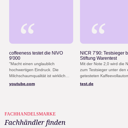
“
“
coffeeness testet die NIVO
NICR 7'90: Testsieger b
9'000
Stiftung Warentest
"Macht einen unglaublich
Mit der Note 2,0 wird die 
hochwertigen Eindruck. Die
zum Testsieger unter den e
Milchschaumqualität ist wirklich
getesteten Kaffeevollauto
gut, die Lautstärke ist niedrig, das
(Heft 12/25)
youtube.com
test.de
Design ist top."
FACHHANDELSMARKE
Fachhändler finden