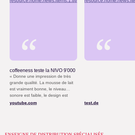
“
“
coffeeness teste la NIVO 9'000
« Donne une impression de très
grande qualité. La mousse de lait
est vraiment bonne, le niveau
sonore est faible, le design est
remarquable. »
youtube.com
test.de
ENSEIGNE DE DISTRIBUTION SPÉCIALISÉE