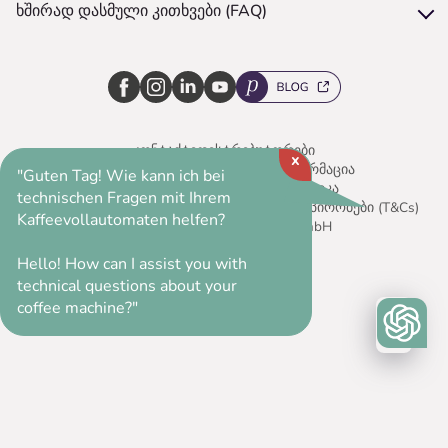
სერვისის დაპირება
NIVONA-ს ისტორია
ხშირად დასმული კითხვები (FAQ)
კონტაქტი
სპეციალიზებული საცალო ვაჭრობის ბრენდი
ზოგადი კითხვები
ფიქსირებული ტარიფის ღირებულება
მდგრადობა
პრობლემების აღმოფხვრა (Troubleshooting)
შეფუთვა
ვაკანსიები
გაწმენდა / რეცხვა
ჩამოსატვირთი მასალები NIVONA-ს ყველა
მოდელისთვის
კონტაქტი
დისტრიბუტორები
x
იურიდიული შეტყობინება / ინფორმაცია
"Guten Tag! Wie kann ich bei
კონფიდენციალურობის პოლიტიკა
technischen Fragen mit Ihrem
Cookie-ფაილების პარამეტრები
ვადები და პირობები (T&Cs)
Kaffeevollautomaten helfen?
©2026 - NIVONA Apparate GmbH
Hello! How can I assist you with
technical questions about your
coffee machine?"