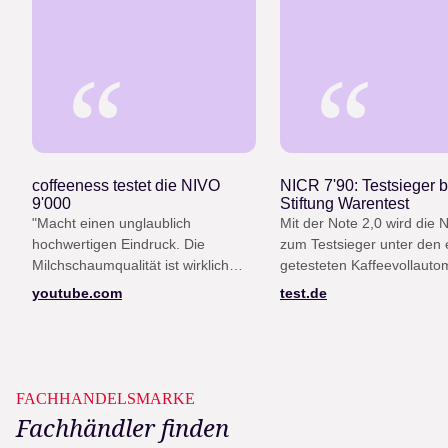
“
“
coffeeness testet die NIVO
NICR 7'90: Testsieger b
9'000
Stiftung Warentest
"Macht einen unglaublich
Mit der Note 2,0 wird die 
hochwertigen Eindruck. Die
zum Testsieger unter den e
Milchschaumqualität ist wirklich
getesteten Kaffeevollauto
gut, die Lautstärke ist niedrig, das
(Heft 12/25)
youtube.com
test.de
Design ist top."
FACHHANDELSMARKE
Fachhändler finden