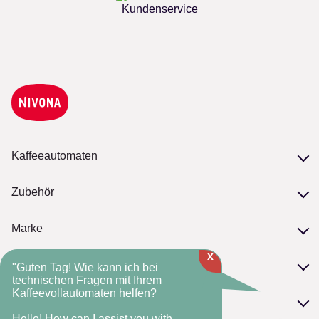
Kundenservice
Kaffeeautomaten
Unsere Serien
Zubehör
Modelle vergleichen
Zubehör
Marke
Pflege
x
Philosophie
NIVONA-Kaffeebohnen
Service
"Guten Tag! Wie kann ich bei
NIVONA-Standards
technischen Fragen mit Ihrem
Kaffeevollautomaten helfen?
Serviceversprechen
Die NIVONA-Historie
FAQ
Kontakt
Fachhandelsmarke
Hello! How can I assist you with