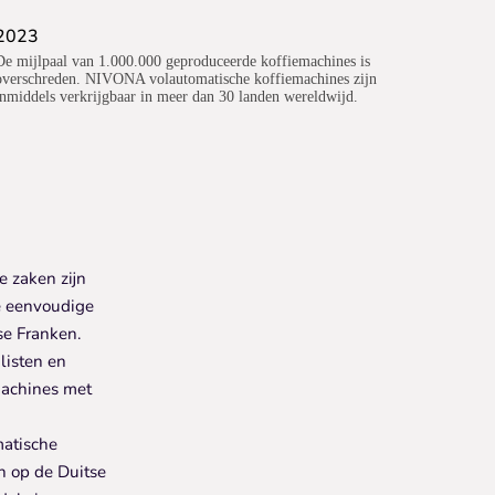
2023
De mijlpaal van 1.000.000 geproduceerde koffiemachines is
overschreden. NIVONA volautomatische koffiemachines zijn
inmiddels verkrijgbaar in meer dan 30 landen wereldwijd.
 zaken zijn
de eenvoudige
se Franken.
alisten en
machines met
atische
n op de Duitse