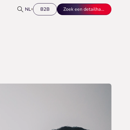
NL
B2B
Zoek een detailhandelaar
▾