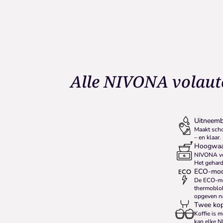
Alle NIVONA volaut
Uitneemb
Maakt scho
– en klaar.
Hoogwaar
NIVONA vol
Het gehard
ECO-mod
De ECO-mod
thermoblok
opgeven na
Twee kopj
Koffie is 
kan elke N