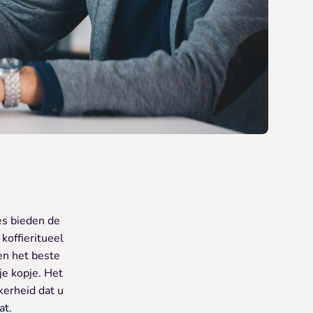
es bieden de
koffieritueel
en het beste
je kopje. Het
kerheid dat u
at.