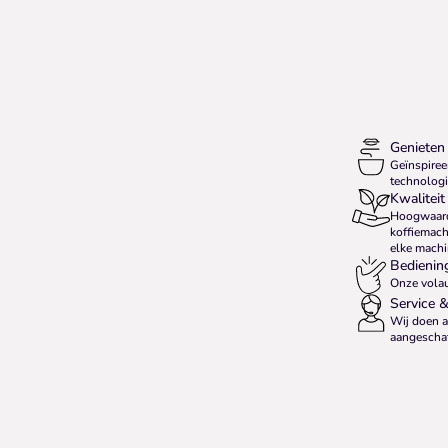
Genieten
Geïnspiree
technologi
Kwaliteit
Hoogwaard
koffiemach
elke machi
Bediening
Onze volau
Service &
Wij doen a
aangeschaft