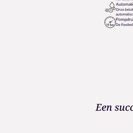
Automati
Onze belof
automatisc
Pompdruk
De flexibel
Een succ