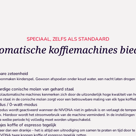
SPECIAAL, ZELFS ALS STANDAARD
omatische koffiemachines bie
are zeteenheid
onmaken kinderspel. Gewoon afspoelen onder koud water, een nacht laten drogen
dige conische molen van gehard staal
automatische machines kenmerken zich door de uitzonderlijk hoge kwaliteit van 
e staal in de conische molen zorgt voor een betrouwbare maling van elk type koffie
us / 0-watt-modus
us wordt geactiveerd wanneer de NIVONA niet in gebruik is en verlaagt de temper
. Hierdoor wordt het stroomverbruik van de machine verminderd. In de instellingen 
 welke periode hij volledig moet worden uitgeschakeld.
es koffie of espresso tegelijk
meer dan een drankje – het is altijd een uitnodiging om samen te praten en tijd door 
IVONA twee koppen koffie of espresso tegelijk zetten.