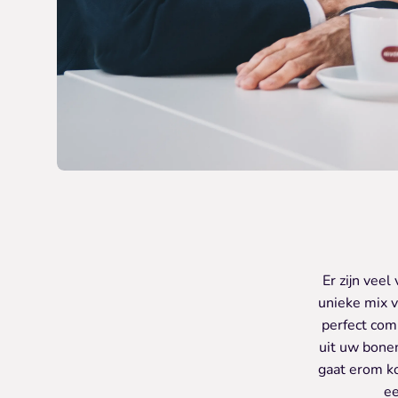
Er zijn vee
unieke mix v
perfect com
uit uw bonen
gaat erom ko
ee