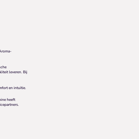
 Aroma-
sche
teit leveren. Bij
ort en intuïtie.
ine heeft
icepartners.