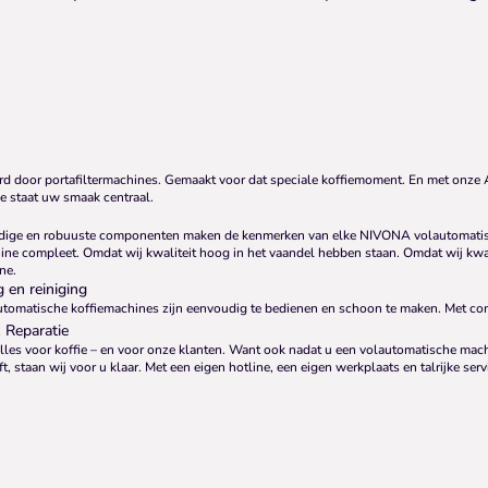
rd door portafiltermachines. Gemaakt voor dat speciale koffiemoment. En met onze
e staat uw smaak centraal.
ige en robuuste componenten maken de kenmerken van elke NIVONA volautomati
ine compleet. Omdat wij kwaliteit hoog in het vaandel hebben staan. Omdat wij kwali
ne.
 en reiniging
tomatische koffiemachines zijn eenvoudig te bedienen en schoon te maken. Met comf
 Reparatie
lles voor koffie – en voor onze klanten. Want ook nadat u een volautomatische mach
, staan ​​wij voor u klaar. Met een eigen hotline, een eigen werkplaats en talrijke serv