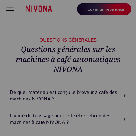
Trouver un revendeur
QUESTIONS GÉNÉRALES
Questions générales sur les
machines à café automatiques
NIVONA
De quel matériau est conçu le broyeur à café des
+
machines NIVONA ?
Le broyeur est en acier trempé et est un broyeur conique de
L'unité de brassage peut-elle être retirée des
haute qualité.
+
machines à café NIVONA ?
Oui, l'unité de brassage peut être retirée et nettoyée