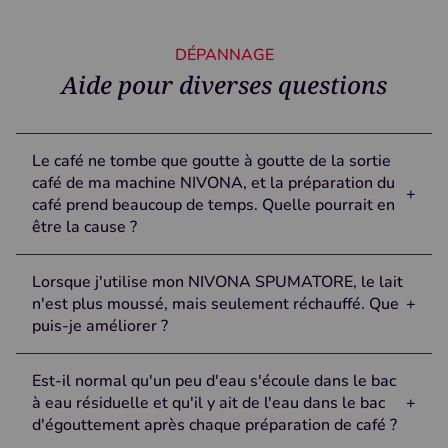
séparément sur toutes les machines à café NIVONA. Il suffit de la
passer sous l'eau froide et de la laisser sécher toute la nuit sur
DÉPANNAGE
une serviette de cuisine. Il n'y a pas plus propre.
Aide pour diverses questions
Le café ne tombe que goutte à goutte de la sortie
café de ma machine NIVONA, et la préparation du
+
café prend beaucoup de temps. Quelle pourrait en
être la cause ?
Le café est probablement moulu trop finement. Veuillez régler
Lorsque j'utilise mon NIVONA SPUMATORE, le lait
le niveau de mouture plus grossièrement (remarque : ne réglez le
n'est plus moussé, mais seulement réchauffé. Que
+
niveau de mouture que lorsque le broyeur est en marche !).
puis-je améliorer ?
Lorsque vous préparez du café à l'aide de la goulotte à poudre,
veillez à ne pas utiliser de poudre de café trop finement moulue.
Veuillez nettoyer soigneusement le mousseur SPUMATORE
Est-il normal qu'un peu d'eau s'écoule dans le bac
(une fois démontée) en suivant les instructions correspondantes
à eau résiduelle et qu'il y ait de l'eau dans le bac
+
du manuel d'utilisation. Il est important d'éliminer tous les
d'égouttement après chaque préparation de café ?
résidus de lait incrustés, en particulier dans la valve d'aspiration
supérieure du SPUMATORE. Veillez à nettoyer régulièrement