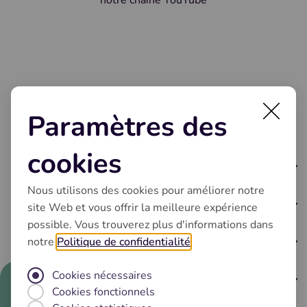
notre chaîne YouTube
Paramètres des
cookies
Machines à café
Nous utilisons des cookies pour améliorer notre
Nos séries
Accessoires
site Web et vous offrir la meilleure expérience
Comparer les modèles
possible. Vous trouverez plus d'informations dans
Accessoires
Marque
notre
Politique de confidentialité
.
Entretien
x
Philosophie
Cookies nécessaires
Grains de café NIVONA
Service
"Guten Tag! Wie kann ich bei
Cookies fonctionnels
Normes NIVONA
technischen Fragen mit Ihrem