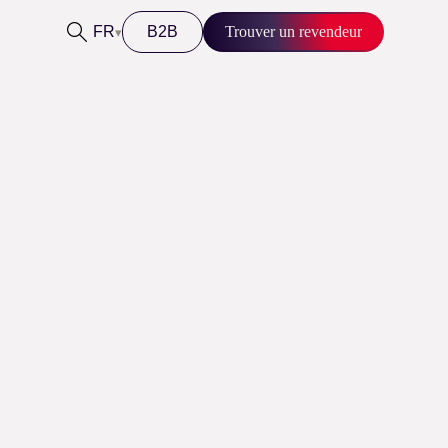
FR
B2B
Trouver un revendeur
▾